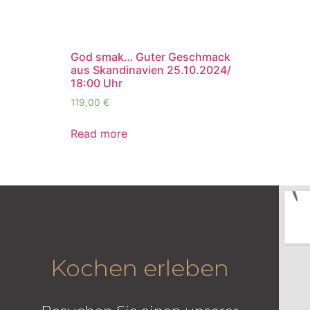
God smak… Guter Geschmack
aus Skandinavien 25.10.2024/
18:00 Uhr
119,00
€
Read more
Kochen erleben