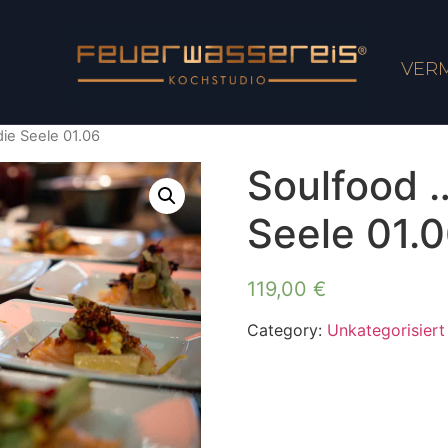
VER
die Seele 01.06
Soulfood …
Seele 01.
119,00
€
Category:
Unkategorisiert