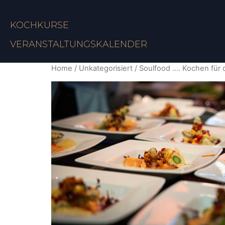
KOCHKURSE
VERANSTALTUNGSKALENDER
Home
/
Unkategorisiert
/ Soulfood …. Kochen für 