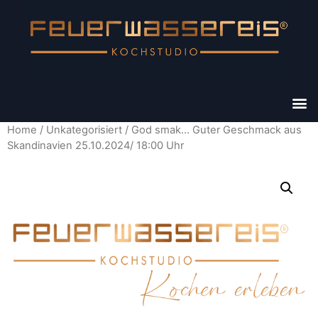
Home
/
Unkategorisiert
/ God smak… Guter Geschmack aus
Skandinavien 25.10.2024/ 18:00 Uhr