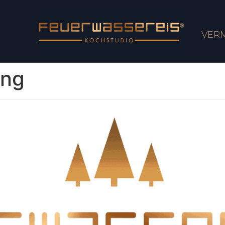
VER
ung