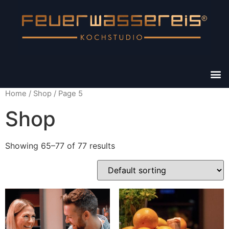
Home
/
Shop
/ Page 5
Shop
Showing 65–77 of 77 results