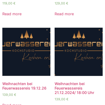
119,00
€
129,00
€
Read more
Read more
Weihnachten bei
Weihnachten bei
Feuerwassereis 19.12.26
Feuerwassereis
21.12.2024/ 18:00 Uhr
139,00
€
139,00
€