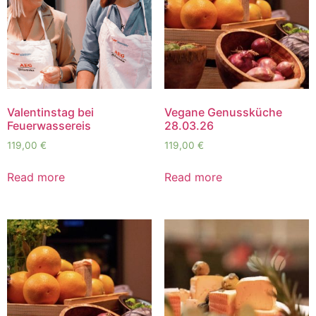
Valentinstag bei
Vegane Genussküche
Feuerwassereis
28.03.26
119,00
€
119,00
€
Read more
Read more