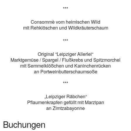
***
Consommè vom heimischen Wild
mit
Rehklöschen
und Wildkräuterschaum
***
O
riginal
“
Leipzi
ger Allerlei
“
Marktgemüse / Spa
r
gel / Flußkrebs und Spitz
morche
l
mit
Semmelklößchen und Kanin
chenrü
cken
an Portwein
butterschaums
oße
***
„
Leipziger Räbchen
“
Pflaumenkrapfen gefüllt mit
M
arzipan
an
Zimt
z
aba
yonne
Buchungen